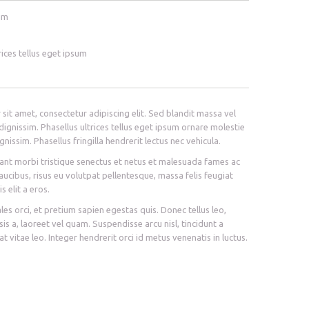
um
rices tellus eget ipsum
sit amet, consectetur adipiscing elit. Sed blandit massa vel
 dignissim. Phasellus ultrices tellus eget ipsum ornare molestie
gnissim. Phasellus fringilla hendrerit lectus nec vehicula.
ant morbi tristique senectus et netus et malesuada fames ac
faucibus, risus eu volutpat pellentesque, massa felis feugiat
is elit a eros.
les orci, et pretium sapien egestas quis. Donec tellus leo,
isis a, laoreet vel quam. Suspendisse arcu nisl, tincidunt a
at vitae leo. Integer hendrerit orci id metus venenatis in luctus.