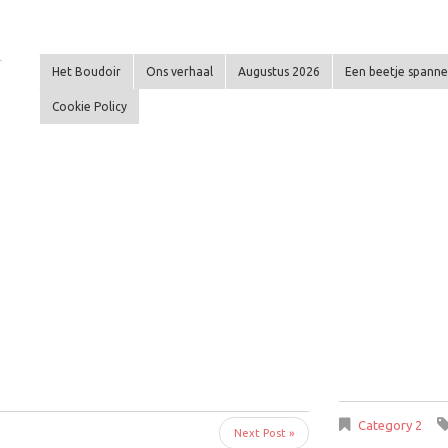
T
Het Boudoir
Ons verhaal
Augustus 2026
Een beetje spann
Cookie Policy
Category 2
Next Post »