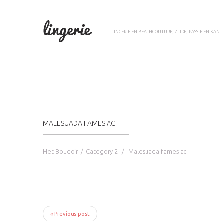
LINGERIE EN BEACHCOUTURE, ZIJDE, PASSIE EN KAN
MALESUADA FAMES AC
Het Boudoir
Category 2
Malesuada fames ac
« Previous post