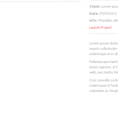
Client:
Lorem ips
Date:
07/07/2012
Info:
Phasellus ult
Launch Project
Lorem ipsum dolor 
mauris sollicitudin
scelerisque eros di
Pellentesque habit
turpis egestas. In 
velit, nec mattis fel
Cras convallis soda
scelerisque in facil
vulputate ac, feugi