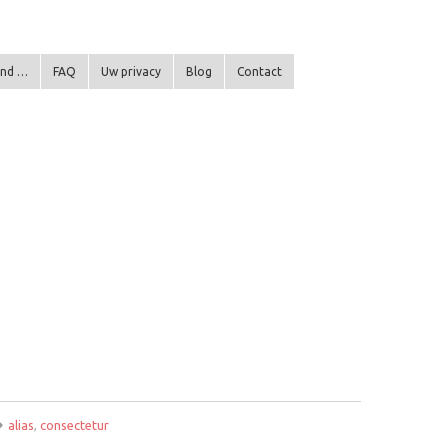
end …
FAQ
Uw privacy
Blog
Contact
alias
,
consectetur