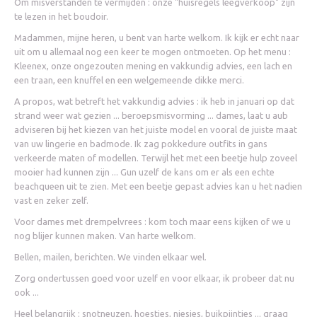
Om misverstanden te vermijden : onze "huisregels leegverkoop" zijn
te lezen in het boudoir.
Madammen, mijne heren, u bent van harte welkom. Ik kijk er echt naar
uit om u allemaal nog een keer te mogen ontmoeten. Op het menu :
Kleenex, onze ongezouten mening en vakkundig advies, een lach en
een traan, een knuffel en een welgemeende dikke merci.
A propos, wat betreft het vakkundig advies : ik heb in januari op dat
strand weer wat gezien ... beroepsmisvorming ... dames, laat u aub
adviseren bij het kiezen van het juiste model en vooral de juiste maat
van uw lingerie en badmode. Ik zag pokkedure outfits in gans
verkeerde maten of modellen. Terwijl het met een beetje hulp zoveel
mooier had kunnen zijn ... Gun uzelf de kans om er als een echte
beachqueen uit te zien. Met een beetje gepast advies kan u het nadien
vast en zeker zelf.
Voor dames met drempelvrees : kom toch maar eens kijken of we u
nog blijer kunnen maken. Van harte welkom.
Bellen, mailen, berichten. We vinden elkaar wel.
Zorg ondertussen goed voor uzelf en voor elkaar, ik probeer dat nu
ook ...
Heel belangrijk : snotneuzen, hoestjes, niesjes, buikpijntjes ... graag