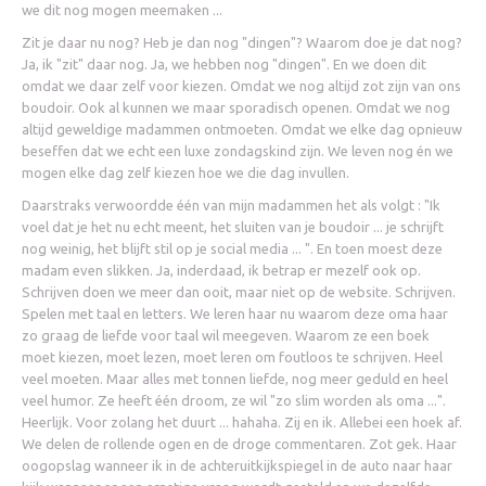
we dit nog mogen meemaken ...
Zit je daar nu nog? Heb je dan nog "dingen"? Waarom doe je dat nog?
Ja, ik "zit" daar nog. Ja, we hebben nog "dingen". En we doen dit
omdat we daar zelf voor kiezen. Omdat we nog altijd zot zijn van ons
boudoir. Ook al kunnen we maar sporadisch openen. Omdat we nog
altijd geweldige madammen ontmoeten. Omdat we elke dag opnieuw
beseffen dat we echt een luxe zondagskind zijn. We leven nog én we
mogen elke dag zelf kiezen hoe we die dag invullen.
Daarstraks verwoordde één van mijn madammen het als volgt : "Ik
voel dat je het nu echt meent, het sluiten van je boudoir ... je schrijft
nog weinig, het blijft stil op je social media ... ". En toen moest deze
madam even slikken. Ja, inderdaad, ik betrap er mezelf ook op.
Schrijven doen we meer dan ooit, maar niet op de website. Schrijven.
Spelen met taal en letters. We leren haar nu waarom deze oma haar
zo graag de liefde voor taal wil meegeven. Waarom ze een boek
moet kiezen, moet lezen, moet leren om foutloos te schrijven. Heel
veel moeten. Maar alles met tonnen liefde, nog meer geduld en heel
veel humor. Ze heeft één droom, ze wil "zo slim worden als oma ...".
Heerlijk. Voor zolang het duurt ... hahaha. Zij en ik. Allebei een hoek af.
We delen de rollende ogen en de droge commentaren. Zot gek. Haar
oogopslag wanneer ik in de achteruitkijkspiegel in de auto naar haar