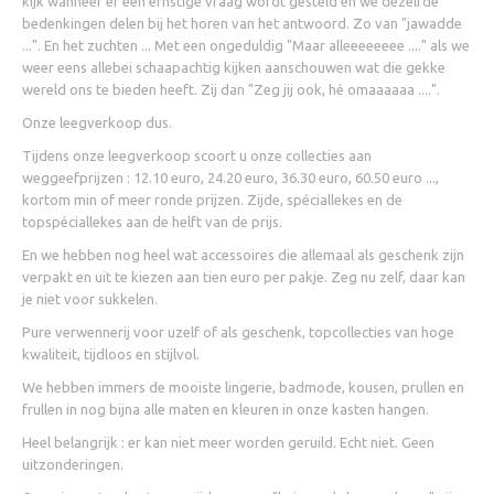
kijk wanneer er een ernstige vraag wordt gesteld en we dezelfde
bedenkingen delen bij het horen van het antwoord. Zo van "jawadde
...". En het zuchten ... Met een ongeduldig "Maar alleeeeeeee ...." als we
weer eens allebei schaapachtig kijken aanschouwen wat die gekke
wereld ons te bieden heeft. Zij dan "Zeg jij ook, hé omaaaaaa ....".
Onze leegverkoop dus.
Tijdens onze leegverkoop scoort u onze collecties aan
weggeefprijzen : 12.10 euro, 24.20 euro, 36.30 euro, 60.50 euro ...,
kortom min of meer ronde prijzen. Zijde, spéciallekes en de
topspéciallekes aan de helft van de prijs.
En we hebben nog heel wat accessoires die allemaal als geschenk zijn
verpakt en uit te kiezen aan tien euro per pakje. Zeg nu zelf, daar kan
je niet voor sukkelen.
Pure verwennerij voor uzelf of als geschenk, topcollecties van hoge
kwaliteit, tijdloos en stijlvol.
We hebben immers de mooiste lingerie, badmode, kousen, prullen en
frullen in nog bijna alle maten en kleuren in onze kasten hangen.
Heel belangrijk : er kan niet meer worden geruild. Echt niet. Geen
uitzonderingen.