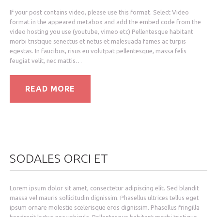
If your post contains video, please use this format. Select Video
format in the appeared metabox and add the embed code from the
video hosting you use (youtube, vimeo etc) Pellentesque habitant
morbi tristique senectus et netus et malesuada fames ac turpis
egestas. In faucibus, risus eu volutpat pellentesque, massa felis
feugiat velit, nec mattis…
READ MORE
SODALES ORCI ET
Lorem ipsum dolor sit amet, consectetur adipiscing elit. Sed blandit
massa vel mauris sollicitudin dignissim. Phasellus ultrices tellus eget
ipsum ornare molestie scelerisque eros dignissim. Phasellus fringilla
hendrerit lectus nec vehicula. Pellentesque habitant morbi tristique